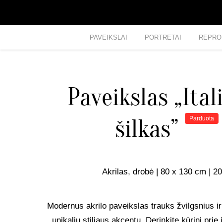
PAVEIKSLAI
PORTRETAI
REPRO
Paveikslas „Ital
šilkas”
Parduota
Akrilas, drobė | 80 x 130 cm | 2
Modernus akrilo paveikslas trauks žvilgsnius ir
unikaliu stiliaus akcentu. Derinkite kūrinį prie 