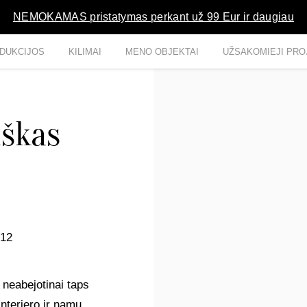
NEMOKAMAS pristatymas perkant už 99 Eur ir daugiau
DUKCIJOS
KILIMAI
MENO OBJEKTAI
UŽSAKOMIEJI PRO
iškas
012
 neabejotinai taps
interjero ir namų