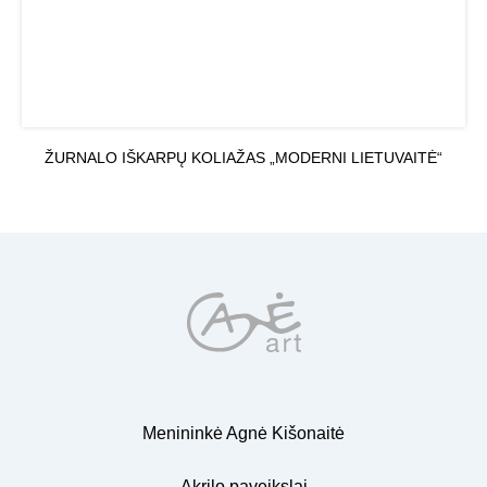
ŽURNALO IŠKARPŲ KOLIAŽAS „MODERNI LIETUVAITĖ“
Menininkė Agnė Kišonaitė
Akrilo paveikslai