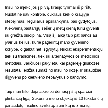
Insulino injekcijos į pilvą, kraujo tyrimai iš pirštų.
UŽSAKOMIEJI PROJEKTAI
Nuolatinė savikontrolė, cukraus kiekio kraujyje
stebėjimas, reguliarūs apsilankymai pas gydytojus.
TAPYBOS PAMOKOS
Kiekvieną pastarųjų šešerių metų dieną turiu gyventi
su griežta disciplina. Visą šį laiką taip pat bandžiau
BIO
įvairius kelius, kurie pagerintų mano gyvenimo
kokybę, o galbūt net išgydytų. Nuolat eksperimentuoju
tiek su tradicinės, tiek su alternatyviosios medicinos
metodais. Jaučiuosi pakylėta, kai pagerėję gliukozės
rezultatai leidžia sumažinti insulino dozę. Ir skaudžiai
išgyvenu po kiekvieno nepavykusio bandymo.
Taip man kilo idėja atkreipti dėmesį į šią sparčiai
plintančią ligą. Sukursiu meno objektą iš 10 tūkstančių
panaudotų insulino švirkštų, surinktų iš žmonių,