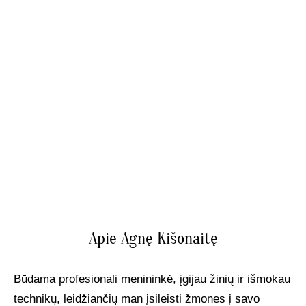
Apie Agnę Kišonaitę
Būdama profesionali menininkė, įgijau žinių ir išmokau
technikų, leidžiančių man įsileisti žmones į savo