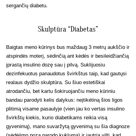
sergančių diabetu.
Skulptūra “Diabetas”
Baigtas meno kūrinys bus maždaug 3 metrų aukščio ir
atspindės moterį, sėdinčią ant kėdės ir besileidžiančią
įprastą insulino dozę sau į pilvą. Suklijuosiu
dezinfekuotus panaudotus švirkštus taip, kad gautųsi
realaus dydžio skulptūra. Su šiuo estetiškai
atrodančiu, bet kartu šokiruojančiu meno kūriniu
bandau parodyti kelis dalykus: neįtikėtiną šios ligos
plitimą visame pasaulyje (vien jau ko vertas insulino
švirkštų kiekis, kurio diabetikams reikia visą
gyvenimą), mano suvaržytą gyvenimą su šia diagnoze
(sėdėjimo poza parodo kuklumą) ir jautrią viltį, kad