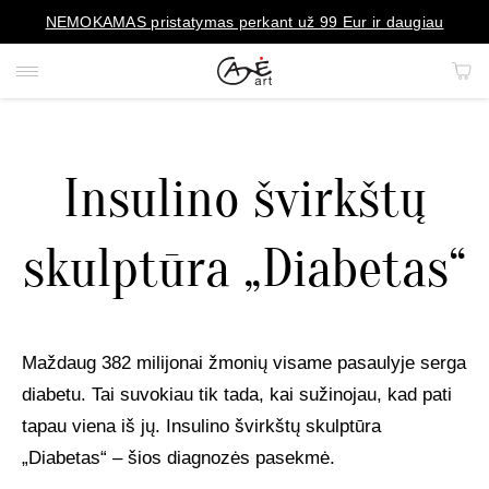
NEMOKAMAS pristatymas perkant už 99 Eur ir daugiau
Insulino švirkštų
PAVEIKSLAI
skulptūra „Diabetas“
PORTRETAI
REPRODUKCIJOS
Maždaug 382 milijonai žmonių visame pasaulyje serga
KILIMAI
diabetu. Tai suvokiau tik tada, kai sužinojau, kad pati
tapau viena iš jų. Insulino švirkštų skulptūra
MENO OBJEKTAI
„Diabetas“ – šios diagnozės pasekmė.