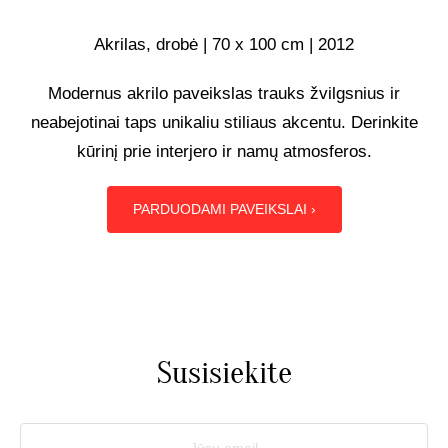
UŽSAKOMIEJI PROJEKTAI
Akrilas, drobė | 70 x 100 cm | 2012
Modernus akrilo paveikslas trauks žvilgsnius ir
TAPYBOS PAMOKOS
neabejotinai taps unikaliu stiliaus akcentu. Derinkite
kūrinį prie interjero ir namų atmosferos.
BIO
PARDUODAMI PAVEIKSLAI ›
Susisiekite
Jūsų email