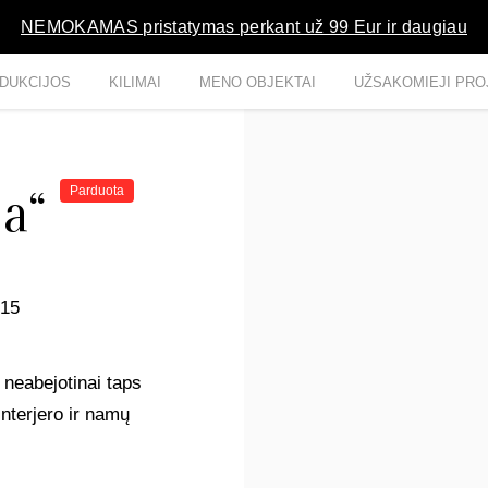
NEMOKAMAS pristatymas perkant už 99 Eur ir daugiau
DUKCIJOS
KILIMAI
MENO OBJEKTAI
UŽSAKOMIEJI PRO
ja“
Parduota
015
 neabejotinai taps
interjero ir namų