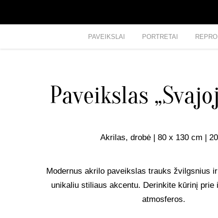
PAVEIKSLAI
PORTRETAI
REPRO
Paveikslas „Svajo
Akrilas, drobė | 80 x 130 cm | 2
Modernus akrilo paveikslas trauks žvilgsnius ir
unikaliu stiliaus akcentu. Derinkite kūrinį prie 
atmosferos.