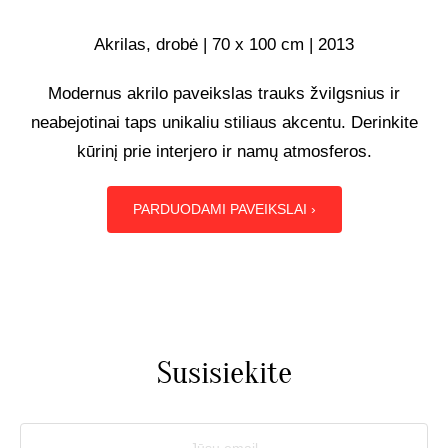
UŽSAKOMIEJI PROJEKTAI
Akrilas, drobė | 70 x 100 cm | 2013
Modernus akrilo paveikslas trauks žvilgsnius ir
TAPYBOS PAMOKOS
neabejotinai taps unikaliu stiliaus akcentu. Derinkite
kūrinį prie interjero ir namų atmosferos.
BIO
PARDUODAMI PAVEIKSLAI ›
Susisiekite
Jūsų email