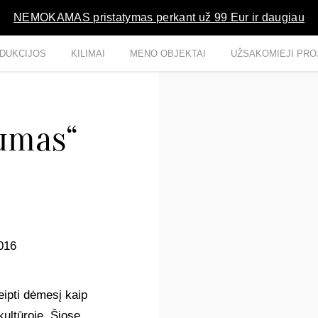
NEMOKAMAS pristatymas perkant už 99 Eur ir daugiau
DUKCIJOS
KILIMAI
MENO OBJEKTAI
UŽSAKOMIEJI PRO
iumas“
2016
ipti dėmesį kaip
kultūroje. Šiose