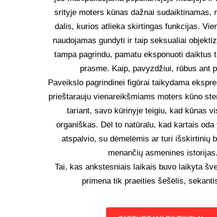
srityje moters kūnas dažnai sudaiktinamas, 
dalis, kurios atlieka skirtingas funkcijas. Vi
naudojamas gundyti ir taip seksualiai objekti
tampa pagrindu, pamatu eksponuoti daiktus ti
prasme. Kaip, pavyzdžiui, rūbus ant 
Paveikslo pagrindinei figūrai taikydama ekspres
prieštarauju vienareikšmiams moters kūno ste
tariant, savo kūrinyje teigiu, kad kūnas vi
organiškas. Dėl to natūralu, kad kartais oda
atspalvio, su dėmelėmis ar turi išskirtinių 
menančių asmenines istorijas
Tai, kas ankstesniais laikais buvo laikyta šv
primena tik praeities šešėlis, sekantis