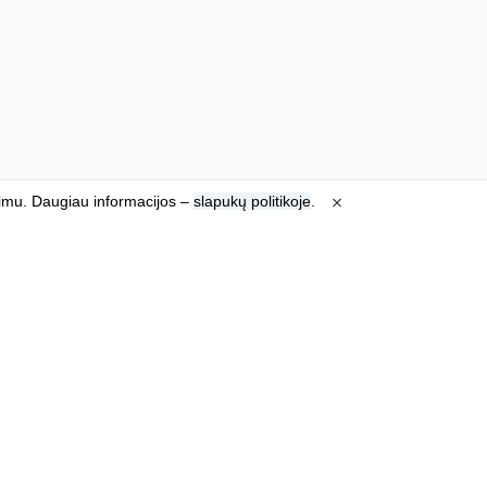
jimu. Daugiau informacijos –
slapukų politikoje
.
Susisiekite
Jūsų email