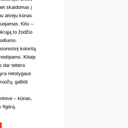
net skaidomas į
enu atveju kūnas
zuojamas. Kitu –
krąją to žodžio
podiumo.
ionistinį koloritą
reotipams. Kitaip
s dar tebėra
 yra netolygaus
bruožų, galbūt
.
entove – kūnas,
 figūrą.