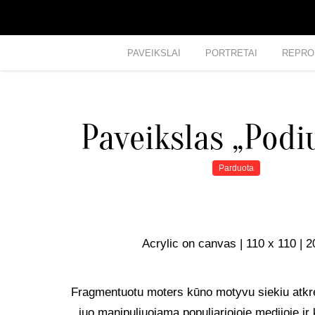
PAVEIKSLAI
PORTRETAI
REPRO
Paveikslas „Pod
Parduota
Acrylic on canvas | 110 x 110 | 
Fragmentuotu moters kūno motyvu siekiu atkre
juo manipuliuojama populiariojoje medijoje ir 