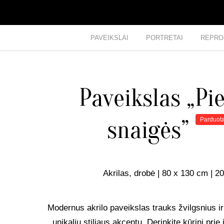
PAVEIKSLAI
PORTRETAI
REPRO
Paveikslas „Pi
snaigės”
Parduot
Akrilas, drobė | 80 x 130 cm | 2
Modernus akrilo paveikslas trauks žvilgsnius ir
unikaliu stiliaus akcentu. Derinkite kūrinį prie 