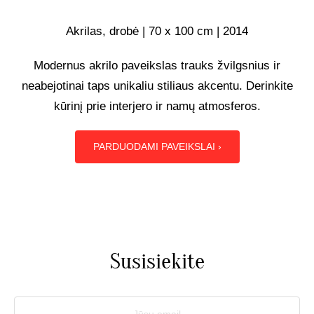
UŽSAKOMIEJI PROJEKTAI
Akrilas, drobė | 70 x 100 cm | 2014
Modernus akrilo paveikslas trauks žvilgsnius ir
TAPYBOS PAMOKOS
neabejotinai taps unikaliu stiliaus akcentu. Derinkite
kūrinį prie interjero ir namų atmosferos.
BIO
PARDUODAMI PAVEIKSLAI ›
Susisiekite
Jūsų email