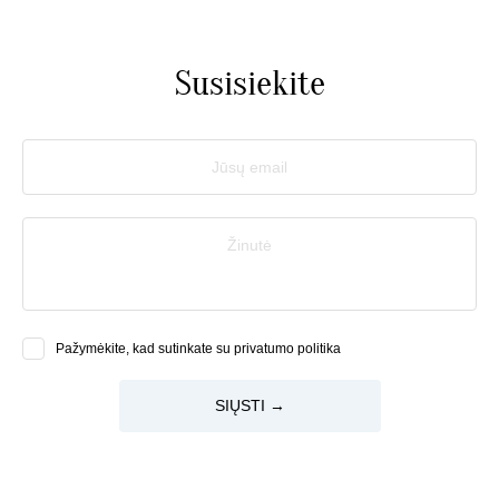
Susisiekite
Jūsų email
Žinutė
Pažymėkite, kad sutinkate su privatumo politika
SIŲSTI →