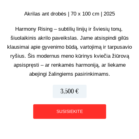
UŽSAKOMIEJI PROJEKTAI
Akrilas ant drobės | 70 x 100 cm | 2025
Harmony Rising – subtilių linijų ir šviesių tonų,
TAPYBOS PAMOKOS
šiuolaikinis akrilo paveikslas. Jame atsispindi gilūs
klausimai apie gyvenimo būdą, vartojimą ir tarpusavio
BIO
ryšius. Šis modernus meno kūrinys kviečia žiūrovą
apsispręsti – ar renkamės harmoniją, ar liekame
abejingi žalingiems pasirinkimams.
3,500 €
SUSISIEKITE