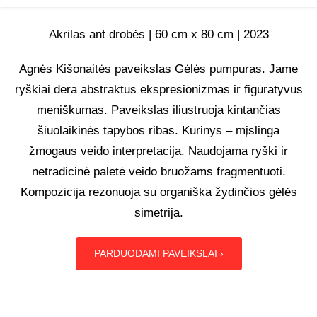
UŽSAKOMIEJI PROJEKTAI
Akrilas ant drobės | 60 cm x 80 cm | 2023
TAPYBOS PAMOKOS
Agnės Kišonaitės paveikslas Gėlės pumpuras. Jame
ryškiai dera abstraktus ekspresionizmas ir figūratyvus
meniškumas. Paveikslas iliustruoja kintančias
BIO
šiuolaikinės tapybos ribas. Kūrinys – mįslinga
žmogaus veido interpretacija. Naudojama ryški ir
netradicinė paletė veido bruožams fragmentuoti.
Kompozicija rezonuoja su organiška žydinčios gėlės
simetrija.
PARDUODAMI PAVEIKSLAI ›