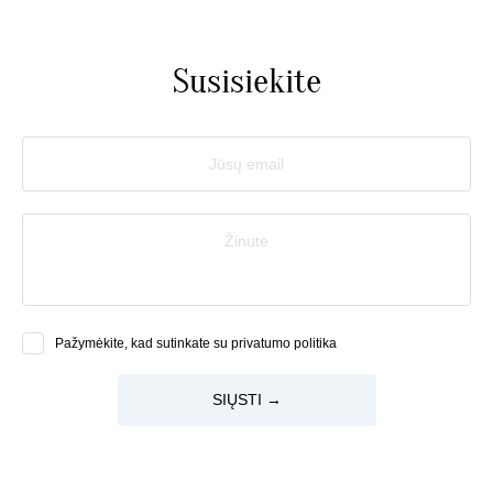
Susisiekite
Jūsų email
Žinutė
Pažymėkite, kad sutinkate su privatumo politika
SIŲSTI →