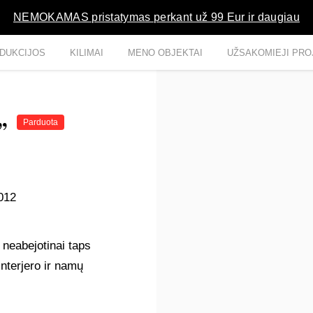
NEMOKAMAS pristatymas perkant už 99 Eur ir daugiau
DUKCIJOS
KILIMAI
MENO OBJEKTAI
UŽSAKOMIEJI PRO
a”
Parduota
2012
 neabejotinai taps
interjero ir namų