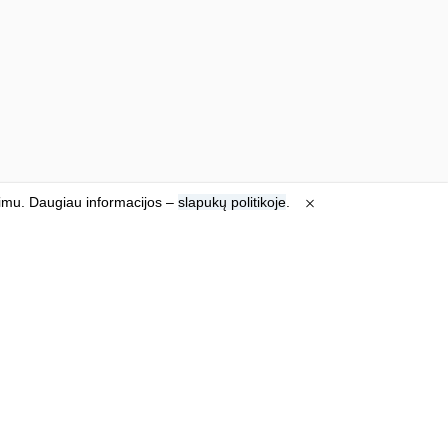
jimu. Daugiau informacijos –
slapukų politikoje
.
Susisiekite
Jūsų email