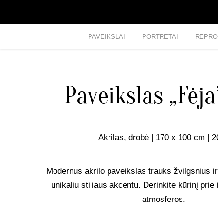
PAVEIKSLAI
PORTRETAI
REPRO
Paveikslas „Fėj
Akrilas, drobė | 170 x 100 cm | 
Modernus akrilo paveikslas trauks žvilgsnius ir
unikaliu stiliaus akcentu. Derinkite kūrinį prie 
atmosferos.