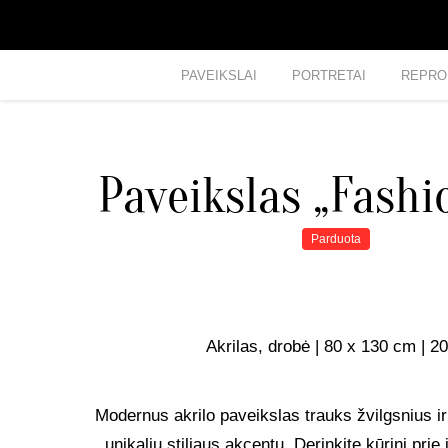
PAVEIKSLAI
PORTRETAI
REPRO
Paveikslas „Fashi
Parduota
Akrilas, drobė | 80 x 130 cm | 2
Modernus akrilo paveikslas trauks žvilgsnius ir
unikaliu stiliaus akcentu. Derinkite kūrinį prie 