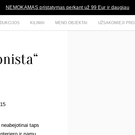
NEMOKAMAS pristatymas perkant už 99 Eur ir daugiau
DUKCIJOS
KILIMAI
MENO OBJEKTAI
UŽSAKOMIEJI PRO
onista“
015
 neabejotinai taps
interjero ir namų