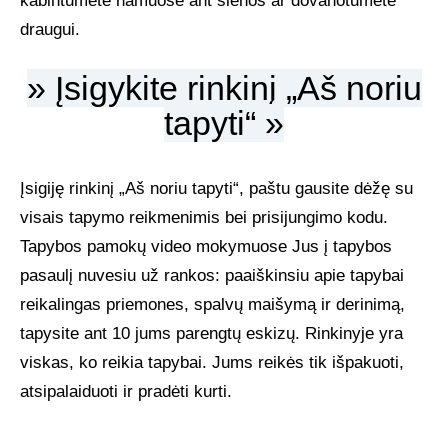
kabintumėte namuose ant sienos ar dovanotumėte
draugui.
UŽSAKOMIEJI PROJEKTAI
» Įsigykite rinkinį „Aš noriu
TAPYBOS PAMOKOS
tapyti“ »
BIO
Įsigiję rinkinį „Aš noriu tapyti“, paštu gausite dėžę su
visais tapymo reikmenimis bei prisijungimo kodu.
Tapybos pamokų video mokymuose Jus į tapybos
pasaulį nuvesiu už rankos: paaiškinsiu apie tapybai
reikalingas priemones, spalvų maišymą ir derinimą,
tapysite ant 10 jums parengtų eskizų. Rinkinyje yra
viskas, ko reikia tapybai. Jums reikės tik išpakuoti,
atsipalaiduoti ir pradėti kurti.