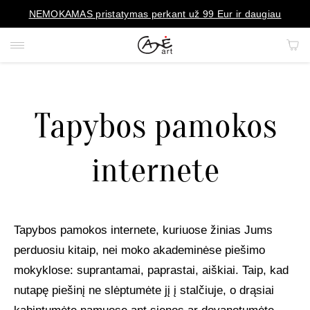
NEMOKAMAS pristatymas perkant už 99 Eur ir daugiau
Tapybos pamokos
PAVEIKSLAI
internete
PORTRETAI
REPRODUKCIJOS
Tapybos pamokos internete, kuriuose žinias Jums
KILIMAI
perduosiu kitaip, nei moko akademinėse piešimo
mokyklose: suprantamai, paprastai, aiškiai. Taip, kad
MENO OBJEKTAI
nutapę piešinį ne slėptumėte jį į stalčiuje, o drąsiai