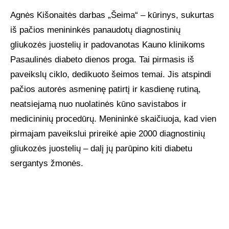
Agnės Kišonaitės darbas „Šeima“ – kūrinys, sukurtas
iš pačios menininkės panaudotų diagnostinių
gliukozės juostelių ir padovanotas Kauno klinikoms
Pasaulinės diabeto dienos proga. Tai pirmasis iš
paveikslų ciklo, dedikuoto šeimos temai. Jis atspindi
pačios autorės asmeninę patirtį ir kasdienę rutiną,
neatsiejamą nuo nuolatinės kūno savistabos ir
medicininių procedūrų. Menininkė skaičiuoja, kad vien
pirmajam paveikslui prireikė apie 2000 diagnostinių
gliukozės juostelių – dalį jų parūpino kiti diabetu
sergantys žmonės.