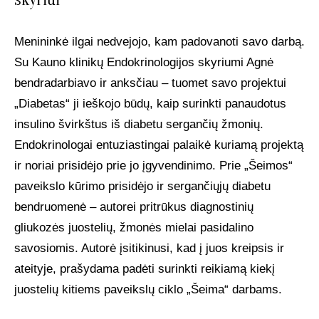
Menininkė ilgai nedvejojo, kam padovanoti savo darbą.
Su Kauno klinikų Endokrinologijos skyriumi Agnė
bendradarbiavo ir anksčiau – tuomet savo projektui
„Diabetas“ ji ieškojo būdų, kaip surinkti panaudotus
insulino švirkštus iš diabetu sergančių žmonių.
Endokrinologai entuziastingai palaikė kuriamą projektą
ir noriai prisidėjo prie jo įgyvendinimo. Prie „Šeimos“
paveikslo kūrimo prisidėjo ir sergančiųjų diabetu
bendruomenė – autorei pritrūkus diagnostinių
gliukozės juostelių, žmonės mielai pasidalino
savosiomis. Autorė įsitikinusi, kad į juos kreipsis ir
ateityje, prašydama padėti surinkti reikiamą kiekį
juostelių kitiems paveikslų ciklo „Šeima“ darbams.