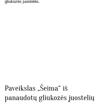
gliukozės juostelės.
UŽSAKOMIEJI PROJEKTAI
TAPYBOS PAMOKOS
BIO
Paveikslas „Šeima“ iš
panaudotų gliukozės juostelių