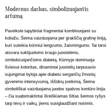
Modernus darbas, simbolizuojantis
artumą
Paveiksle tapybiniai fragmentai kombinuojami su
koliažu. Šeima vaizduojama per grakščią grafinę liniją,
kuri suteikia kūriniui lengvumo, žaismingumo. Tai tarsi
atsvara suklijuotoms kraujo juostelėms,
simbolizuojančioms diabetą. Kūrinyje dominuoja
šviesus koloritas, dinaminiai juostelių tarpusavio
sujungimai byloja apie diabetu sergančių žmonių
gyvenimo intensyvumą, iššūkių įveikimą. Šeima
simboliškai vaizduojama juodos spalvos kontūro linija
– čia suabstraktintai išreiškiamas šiltas šeimos ryšys
tarp tėvų ir vaikų, jiems susiglaudžiant nosimis.