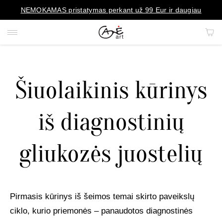
NEMOKAMAS pristatymas perkant už 99 Eur ir daugiau
Šiuolaikinis kūrinys
PAVEIKSLAI
iš diagnostinių
PORTRETAI
gliukozės juostelių
REPRODUKCIJOS
KILIMAI
Pirmasis kūrinys iš šeimos temai skirto paveikslų
MENO OBJEKTAI
ciklo, kurio priemonės – panaudotos diagnostinės