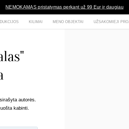
NEMOKAMAS pristatymas perkant už 99 Eur ir daugiau
DUKCIJOS
KILIMAI
MENO OBJEKTAI
UŽSAKOMIEJI PRO
alas"
a
sirašyta autorės.
uošta kabinti.