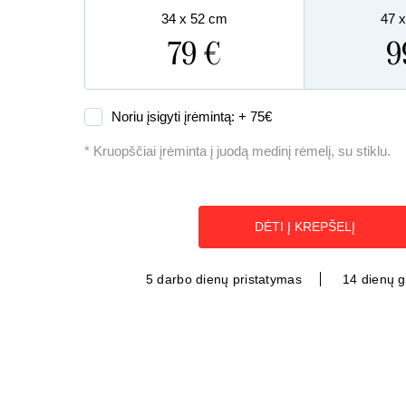
34 x 52 cm
47 
79 €
9
Noriu įsigyti įrėmintą: +
75
€
* Kruopščiai įrėminta į juodą medinį rėmelį, su stiklu.
DĖTI Į KREPŠELĮ
5 darbo dienų pristatymas
14 dienų 