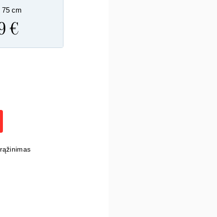
x 75 cm
9 €
grąžinimas