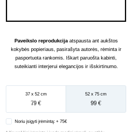
UŽSAKOMIEJI PROJEKTAI
TAPYBOS PAMOKOS
Paveikslo reprodukcija
atspausta ant aukštos
BIO
kokybės popieriaus, pasirašyta autorės, rėminta ir
pasportuota rankomis. Iškart paruošta kabinti,
suteikianti interjerui elegancijos ir išskirtinumo.
37 x 52 cm
52 x 75 cm
79 €
99 €
Noriu įsigyti įrėmintą: +
75
€