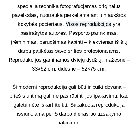
specialia technika fotografuojamas originalus
paveikslas, nuotrauka perkeliama ant itin aukštos
kokybės popieriaus.
Visos reprodukcijos
yra
pasirašytos autorės. Pasporto parinkimas,
įrėminimas, paruošimas kabinti – kiekvienas iš šių
darbų patikėtas savo srities profesionalams.
Reprodukcijos gaminamos dviejų dydžių: mažesnė –
33×52 cm, didesnė – 52×75 cm.
Ši moderni reprodukcija gali būti ir puiki dovana –
prieš siuntimą galime pasirūpinti jos įpakavimu, kad
galėtumėte iškart įteikti. Supakuota reprodukcija
išsiunčiama per 5 darbo dienas po užsakymo
pateikimo.