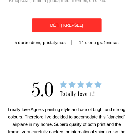
* Kruopščiai įrėminta į juodą medinį rėmelį, su stiklu.
DĖTI Į KREPŠELĮ
5 darbo dienų pristatymas
14 dienų grąžinimas
5.0
Totally love it!
I really love Agne's painting style and use of bright and strong
colours. Therefore I've decided to accomodate this "dancing"
airplane in my home. Superb quality of both print and the
frame, very carefully packed for international shipping, so the