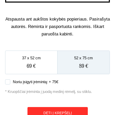
UŽSAKOMIEJI PROJEKTAI
Atspausta ant aukštos kokybės popieriaus. Pasirašyta
TAPYBOS PAMOKOS
autorės. Rėminta ir pasportuota rankomis. Iškart
paruošta kabinti.
BIO
37 x 52 cm
52 x 75 cm
69 €
89 €
Noriu įsigyti įrėmintą: +
75
€
* Kruopščiai įrėminta į juodą medinį rėmelį, su stiklu.
DĖTI Į KREPŠELĮ