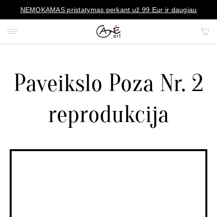
NEMOKAMAS pristatymas perkant už 99 Eur ir daugiau
Paveikslo Poza Nr. 2
PAVEIKSLAI
reprodukcija
PORTRETAI
REPRODUKCIJOS
KILIMAI
MENO OBJEKTAI