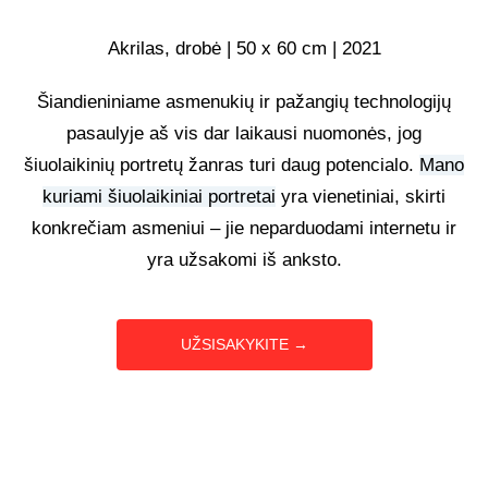
UŽSAKOMIEJI PROJEKTAI
Akrilas, drobė | 50 x 60 cm | 2021
Šiandieniniame asmenukių ir pažangių technologijų
TAPYBOS PAMOKOS
pasaulyje aš vis dar laikausi nuomonės, jog
šiuolaikinių portretų žanras turi daug potencialo.
Mano
BIO
kuriami šiuolaikiniai portretai
yra vienetiniai, skirti
konkrečiam asmeniui – jie neparduodami internetu ir
yra užsakomi iš anksto.
UŽSISAKYKITE →