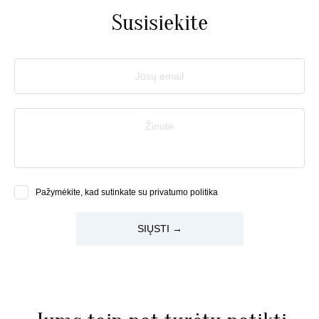
Susisiekite
Jūsų email
Žinutė
Pažymėkite, kad sutinkate su privatumo politika
SIŲSTI →