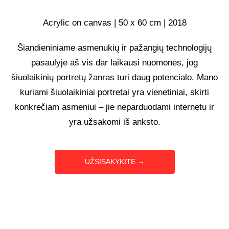
UŽSAKOMIEJI PROJEKTAI
Acrylic on canvas | 50 x 60 cm | 2018
Šiandieniniame asmenukių ir pažangių technologijų
TAPYBOS PAMOKOS
pasaulyje aš vis dar laikausi nuomonės, jog
šiuolaikinių portretų žanras turi daug potencialo. Mano
BIO
kuriami šiuolaikiniai portretai yra vienetiniai, skirti
konkrečiam asmeniui – jie neparduodami internetu ir
yra užsakomi iš anksto.
UŽSISAKYKITE →