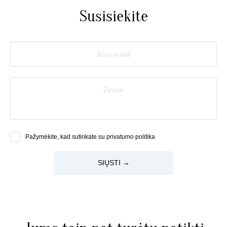
Susisiekite
Jūsų email
Žinutė
Pažymėkite, kad sutinkate su privatumo politika
SIŲSTI →