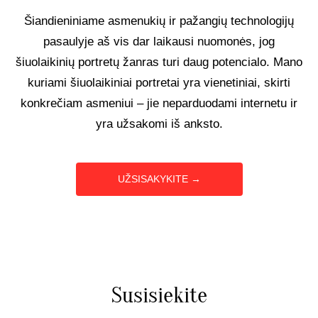
Šiandieniniame asmenukių ir pažangių technologijų
UŽSAKOMIEJI PROJEKTAI
pasaulyje aš vis dar laikausi nuomonės, jog
šiuolaikinių portretų žanras turi daug potencialo. Mano
TAPYBOS PAMOKOS
kuriami šiuolaikiniai portretai yra vienetiniai, skirti
konkrečiam asmeniui – jie neparduodami internetu ir
BIO
yra užsakomi iš anksto.
UŽSISAKYKITE →
Susisiekite