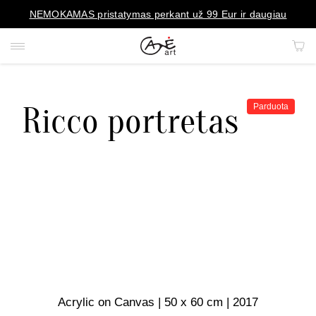
NEMOKAMAS pristatymas perkant už 99 Eur ir daugiau
Ricco portretas
Parduota
PAVEIKSLAI
PORTRETAI
REPRODUKCIJOS
KILIMAI
MENO OBJEKTAI
Acrylic on Canvas | 50 x 60 cm | 2017