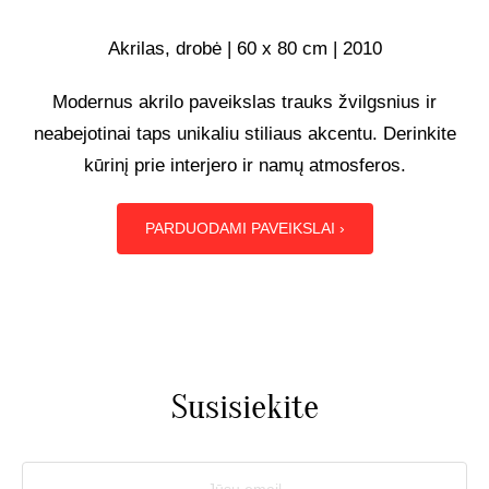
UŽSAKOMIEJI PROJEKTAI
Akrilas, drobė | 60 x 80 cm | 2010
Modernus akrilo paveikslas trauks žvilgsnius ir
TAPYBOS PAMOKOS
neabejotinai taps unikaliu stiliaus akcentu. Derinkite
kūrinį prie interjero ir namų atmosferos.
BIO
PARDUODAMI PAVEIKSLAI ›
Susisiekite
Jūsų email