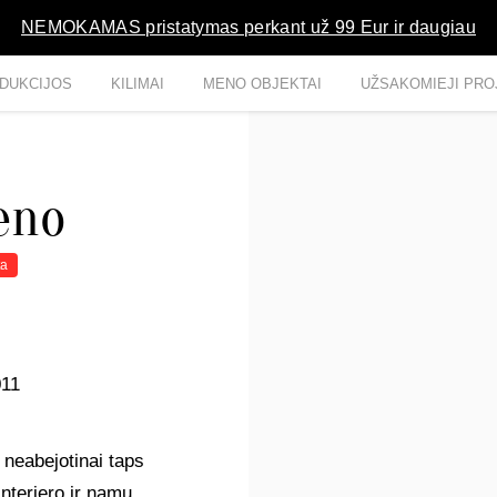
NEMOKAMAS pristatymas perkant už 99 Eur ir daugiau
DUKCIJOS
KILIMAI
MENO OBJEKTAI
UŽSAKOMIEJI PRO
eno
ta
011
 neabejotinai taps
interjero ir namų