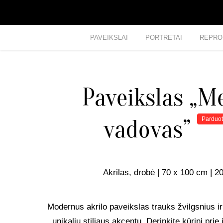
PAVEIKSLAI
PORTRETAI
REPRO
Paveikslas „M
vadovas”
Parduo
Akrilas, drobė | 70 x 100 cm | 2
Modernus akrilo paveikslas trauks žvilgsnius ir
unikaliu stiliaus akcentu. Derinkite kūrinį prie 