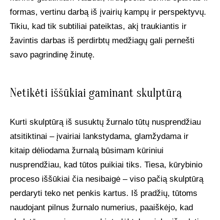
formas, vertinu darbą iš įvairių kampų ir perspektyvų.
Tikiu, kad tik subtiliai pateiktas, akį traukiantis ir
žavintis darbas iš perdirbtų medžiagų gali pernešti
savo pagrindinę žinutę.
Netikėti iššūkiai gaminant skulptūrą
Kurti skulptūrą iš susuktų žurnalo tūtų nusprendžiau
atsitiktinai – įvairiai lankstydama, glamžydama ir
kitaip dėliodama žurnalą būsimam kūriniui
nusprendžiau, kad tūtos puikiai tiks. Tiesa, kūrybinio
proceso iššūkiai čia nesibaigė – viso pačią skulptūrą
perdaryti teko net penkis kartus. Iš pradžių, tūtoms
naudojant pilnus žurnalo numerius, paaiškėjo, kad