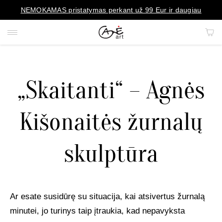
NEMOKAMAS pristatymas perkant už 99 Eur ir daugiau
„Skaitanti“ – Agnės
PAVEIKSLAI
Kišonaitės žurnalų
PORTRETAI
skulptūra
REPRODUKCIJOS
KILIMAI
Ar esate susidūrę su situacija, kai atsivertus žurnalą
MENO OBJEKTAI
minutei, jo turinys taip įtraukia, kad nepavyksta