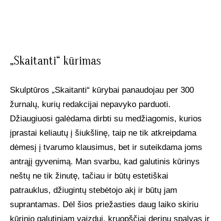
„Skaitanti“ kūrimas
Skulptūros „Skaitanti“ kūrybai panaudojau per 300
žurnalų, kurių redakcijai nepavyko parduoti.
Džiaugiuosi galėdama dirbti su medžiagomis, kurios
įprastai keliautų į šiukšlinę, taip ne tik atkreipdama
dėmesį į tvarumo klausimus, bet ir suteikdama joms
antrąjį gyvenimą. Man svarbu, kad galutinis kūrinys
neštų ne tik žinutę, tačiau ir būtų estetiškai
patrauklus, džiugintų stebėtojo akį ir būtų jam
suprantamas. Dėl šios priežasties daug laiko skiriu
kūrinio galutiniam vaizdui, kruopščiai derinu spalvas ir