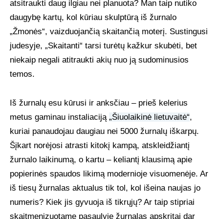
atsitraukti daug ilgiau nei planuota? Man taip nutiko
UŽSAKOMIEJI PROJEKTAI
daugybę kartų, kol kūriau skulptūrą iš žurnalo
„Žmonės“, vaizduojančią skaitančią moterį. Sustingusi
judesyje, „Skaitanti“ tarsi turėtų kažkur skubėti, bet
TAPYBOS PAMOKOS
niekaip negali atitraukti akių nuo ją sudominusios
temos.
BIO
Iš žurnalų esu kūrusi ir anksčiau – prieš kelerius
metus gaminau instaliaciją
„Šiuolaikinė lietuvaitė“
,
kuriai panaudojau daugiau nei 5000 žurnalų iškarpų.
Šįkart norėjosi atrasti kitokį kampą, atskleidžiantį
žurnalo laikinumą, o kartu – keliantį klausimą apie
popierinės spaudos likimą modernioje visuomenėje. Ar
iš tiesų žurnalas aktualus tik tol, kol išeina naujas jo
numeris? Kiek jis gyvuoja iš tikrųjų? Ar taip stipriai
skaitmenizuotame pasaulyje žurnalas apskritai dar