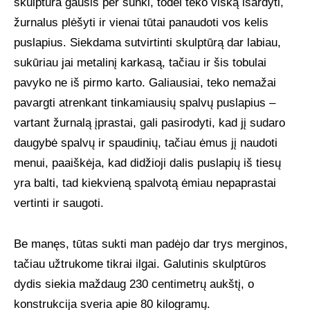
skulptūra gausis per sunki, todėl teko viską išardyti,
žurnalus plėšyti ir vienai tūtai panaudoti vos kelis
puslapius. Siekdama sutvirtinti skulptūrą dar labiau,
sukūriau jai metalinį karkasą, tačiau ir šis tobulai
pavyko ne iš pirmo karto. Galiausiai, teko nemažai
pavargti atrenkant tinkamiausių spalvų puslapius –
vartant žurnalą įprastai, gali pasirodyti, kad jį sudaro
daugybė spalvų ir spaudinių, tačiau ėmus jį naudoti
menui, paaiškėja, kad didžioji dalis puslapių iš tiesų
yra balti, tad kiekvieną spalvotą ėmiau nepaprastai
vertinti ir saugoti.
Be manęs, tūtas sukti man padėjo dar trys merginos,
tačiau užtrukome tikrai ilgai. Galutinis skulptūros
dydis siekia maždaug 230 centimetrų aukštį, o
konstrukcija sveria apie 80 kilogramų.