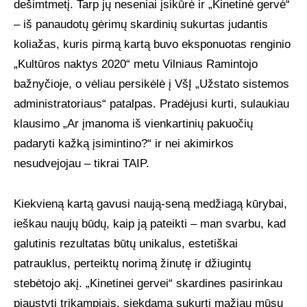
dešimtmetį. Tarp jų neseniai įsikūrė ir „Kinetinė gervė“
UŽSAKOMIEJI PROJEKTAI
– iš panaudotų gėrimų skardinių sukurtas judantis
koliažas, kuris pirmą kartą buvo eksponuotas renginio
„Kultūros naktys 2020“ metu Vilniaus Ramintojo
TAPYBOS PAMOKOS
bažnyčioje, o vėliau persikėlė į VšĮ „Užstato sistemos
administratoriaus“ patalpas. Pradėjusi kurti, sulaukiau
BIO
klausimo „Ar įmanoma iš vienkartinių pakuočių
padaryti kažką įsimintino?“ ir nei akimirkos
nesudvejojau – tikrai TAIP.
Kiekvieną kartą gavusi naują-seną medžiagą kūrybai,
ieškau naujų būdų, kaip ją pateikti – man svarbu, kad
galutinis rezultatas būtų unikalus, estetiškai
patrauklus, perteiktų norimą žinutę ir džiugintų
stebėtojo akį. „Kinetinei gervei“ skardines pasirinkau
pjaustyti trikampiais, siekdama sukurti mažiau mūsų