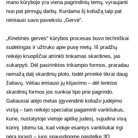
mano kūryboje yra viena pagrindinių temų, vyraujanti
nuo pat pirmųjų darbų. Kurdama šį koliažą taip pat
rėmiausi savo paveikslu „Gervė“.
„Kinetinės gervės“ kūrybos procesas buvo techniškai
sudėtingas ir užtruko apie pusę metų. Iš pradžių
reikėjo kruopščiai atrinkti tinkamas skardines, jas
sukarpyti. Dėl pasirinktos trikampio formos, praradau
nemažą dalį skardinių ploto, todėl prireikė tikrai daug
žaliavų. Vėliau ėmiausi jų klijavimo – dėl lenktos
skardinių formos jos sunkiai lipo prie pagrindo.
Galiausiai atėjo metas įgyvendinti koliažo judėjimo
viziją – tam reikėjo specialiai pagaminti varikliukus,
kurie, nustatytoje vietoje aptikę judesį, sujudina visą
kūrinį. Įdomu tai, kad viduje esantys varikliukai irgi
nėra įprasti – juos spausdinome pasitelkę 3D