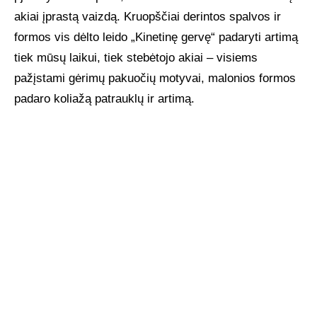
akiai įprastą vaizdą. Kruopščiai derintos spalvos ir
formos vis dėlto leido „Kinetinę gervę“ padaryti artimą
tiek mūsų laikui, tiek stebėtojo akiai – visiems
pažįstami gėrimų pakuočių motyvai, malonios formos
padaro koliažą patrauklų ir artimą.