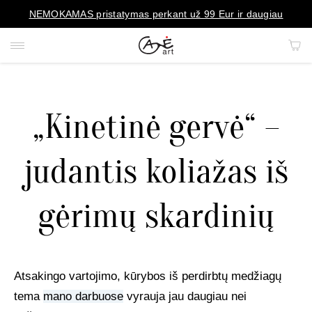
NEMOKAMAS pristatymas perkant už 99 Eur ir daugiau
„Kinetinė gervė“ –
PAVEIKSLAI
judantis koliažas iš
PORTRETAI
gėrimų skardinių
REPRODUKCIJOS
KILIMAI
Atsakingo vartojimo, kūrybos iš perdirbtų medžiagų
MENO OBJEKTAI
tema
mano darbuose
vyrauja jau daugiau nei